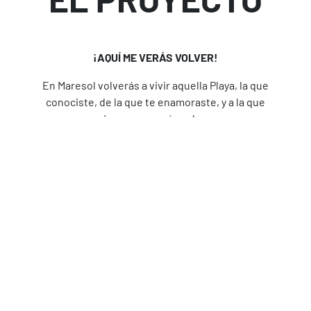
¡AQUÍ ME VERÁS VOLVER!
En Maresol volverás a vivir aquella Playa, la que
conociste, de la que te enamoraste, y a la que
siempre querrás volver.
Maresol, Playa Downtown Studios es ideal para tu
próxima inversión. Un nuevo estilo de vida lleno
de comodidades y lujos.
A través de sus 74 departamentos tipo estudio
totalmente equipados, muestra una nueva forma
de disfrutar el vibrante corazón de la ciudad,
revalorando su zona céntrica, la zona donde su
historia comenzó.
Descubre una nueva perspectiva del mar y la