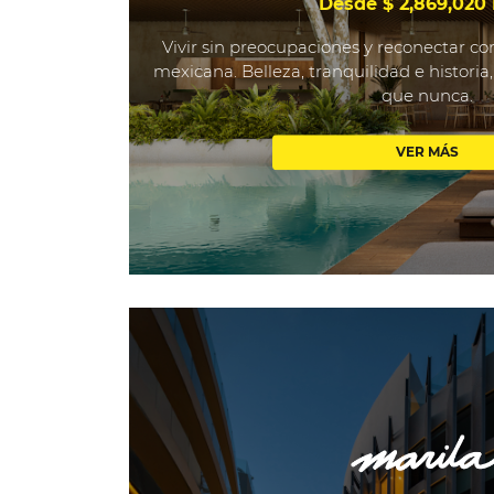
Desde $ 2,869,020
Vivir sin preocupaciones y reconectar co
mexicana. Belleza, tranquilidad e historia
que nunca.
VER MÁS