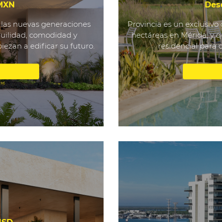
 MXN
Des
 las nuevas generaciones
Provincia es un exclusivo 
quilidad, comodidad y
hectáreas en Mérida, y q
ezan a edificar su futuro.
residencial para 