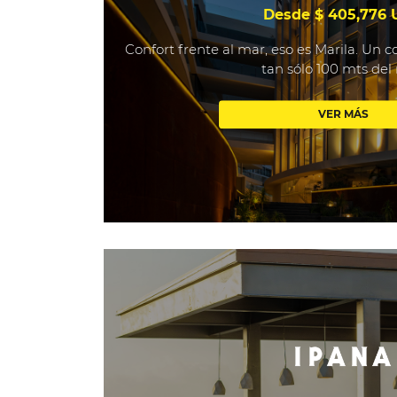
Desde $ 405,776
Confort frente al mar, eso es Marila. Un
tan sólo 100 mts del
VER MÁS