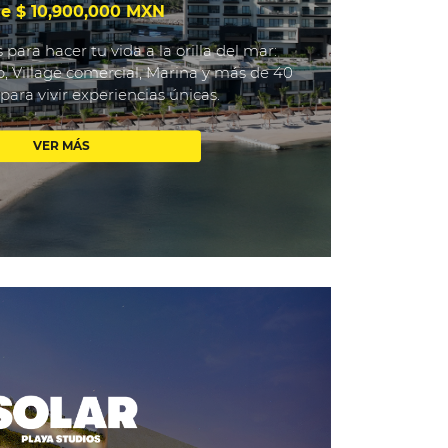
e $ 10,900,000 MXN
 para hacer tu vida a la orilla del mar:
b, Village comercial, Marina y más de 40
ara vivir experiencias únicas.
VER MÁS