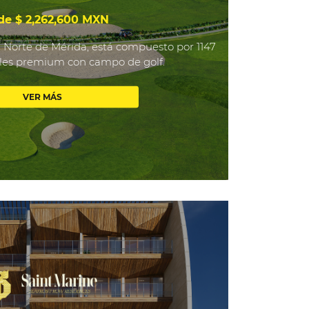
de $ 2,262,600 MXN
l Norte de Mérida, está compuesto por 1147
ales premium con campo de golf.
VER MÁS