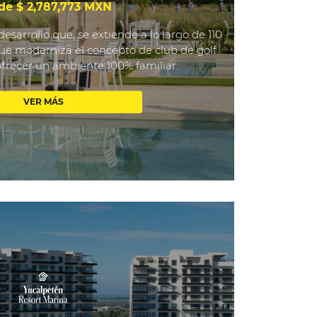
de $ 2,787,773 MXN
desarrollo que, se extiende a lo largo de 110
ue moderniza el concepto de club de golf
ofrecer un ambiente 100% familiar.
VER MÁS