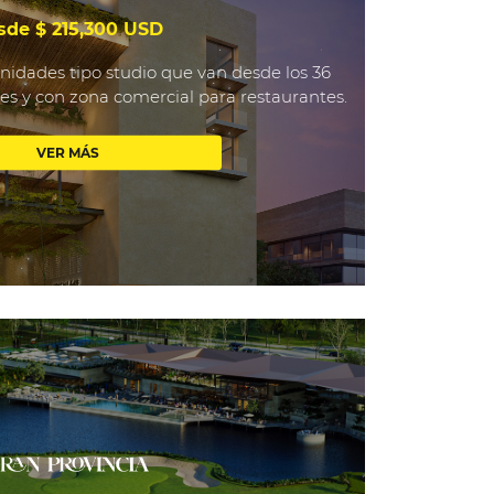
sde $ 215,300 USD
idades tipo studio que van desde los 36
les y con zona comercial para restaurantes.
VER MÁS