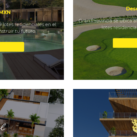
Des
 MXN
Gran Provincia se ubica a
lotes residenciales en el
lotes residenci
truir tu futuro.