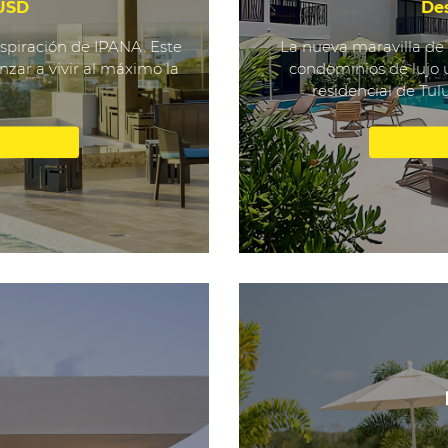
 USD
De
spiración de IPANA. Este
La nueva maravilla de
nzar a vivir al máximo la
condominios de lujo 
residencial de Tul