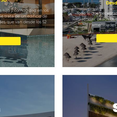
USD
Desd
o, lujo y comodidad en los
Todo lo que necesitas
Se trata de un edificio de
Residencial, Beach clu
des que van desde los 52
amenidades p