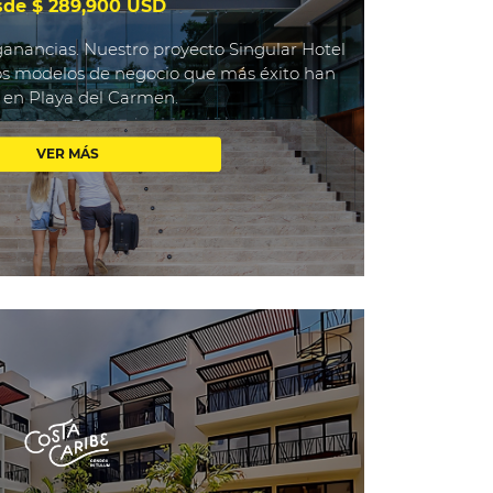
de $ 289,900 USD
 ganancias. Nuestro proyecto Singular Hotel
os modelos de negocio que más éxito han
 en Playa del Carmen.
VER MÁS