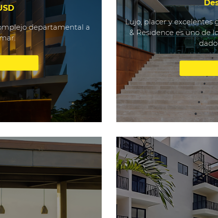
Des
 USD
Lujo, placer y excelentes
 complejo departamental a
& Residence es uno de l
 mar.
dado