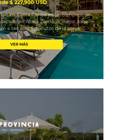
sde $ 227,900 USD
 Tulum. Costa Caribe es un complejo de
ubicado en Aldea Zamá, la mejor zona
um a tan sólo 5 minutos de la playa.
VER MÁS