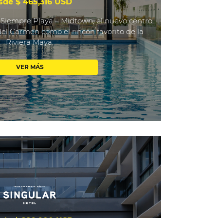
sde $ 465,316 USD
 Siempre Playa – Midtown, el nuevo centro
del Carmen como el rincón favorito de la
Riviera Maya.
VER MÁS