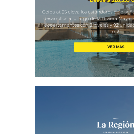
Desde $ 328,333 
Ceiba at 25 eleva los estándares de diseñ
desarrollos a lo largo de la Riviera Maya. 
departamentos con 6 niveles y 92 unida
m2.
VER MÁS