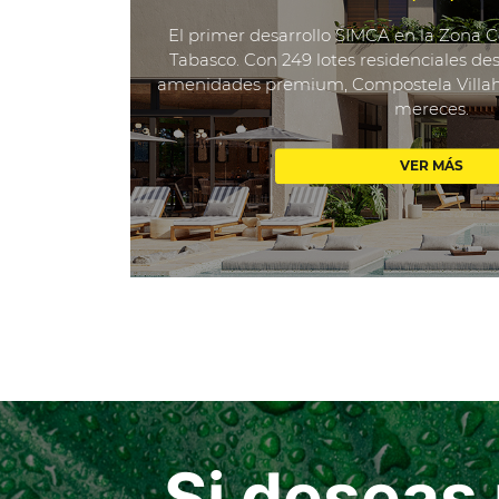
El primer desarrollo SIMCA en la Zona C
Tabasco. Con 249 lotes residenciales des
amenidades premium, Compostela Villahe
mereces.
VER MÁS
Si deseas 