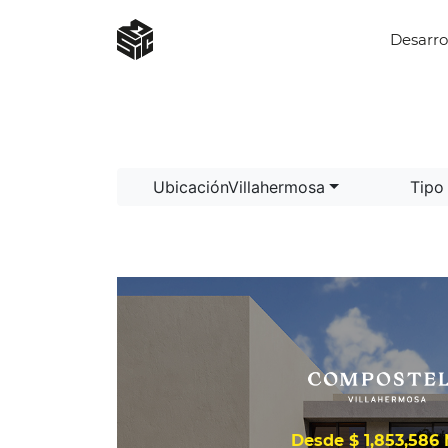
Desarro
UbicaciónVillahermosa
Tipo
Desde $ 1,853,586