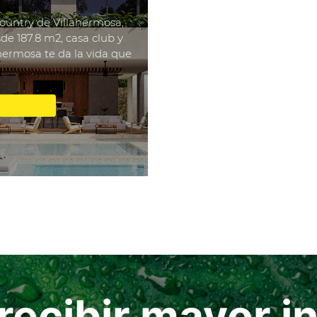
ountry de Villahermosa,
de 187.8 m2, casa club y
rmosa te da la vida que
recibir mayor 